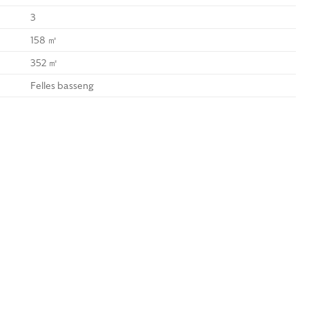
3
158 ㎡
352 ㎡
Felles basseng