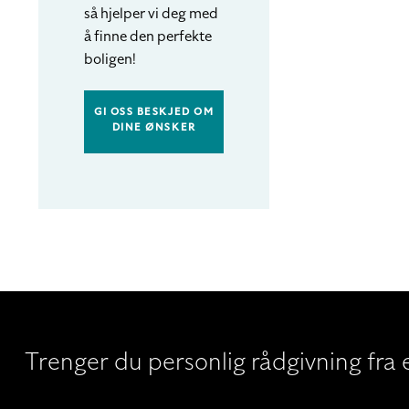
så hjelper vi deg med
å finne den perfekte
boligen!
GI OSS BESKJED OM
DINE ØNSKER
Trenger du personlig rådgivning fra e