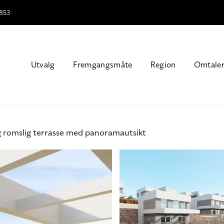
853
Utvalg
Fremgangsmåte
Region
Omtale
g romslig terrasse med panoramautsikt