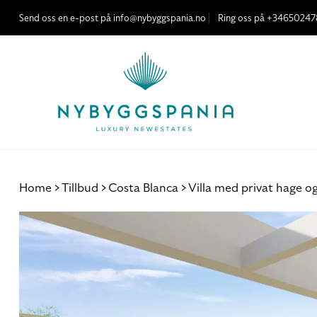
Skip
Send oss ​​en e-post på info@nybyggspania.no
Ring oss på +34650247
to
content
Home
Tillbud
Costa Blanca
Villa med privat hage o