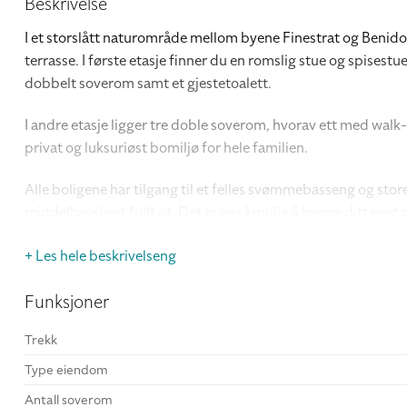
Beskrivelse
I et storslått naturområde mellom byene Finestrat og Benido
terrasse. I første etasje finner du en romslig stue og spisest
dobbelt soverom samt et gjestetoalett.
I andre etasje ligger tre doble soverom, hvorav ett med walk-
privat og luksuriøst bomiljø for hele familien.
Alle boligene har tilgang til et felles svømmebasseng og st
middelhavslivet fullt ut. Det er også mulig å bygge ditt eg
+ Les hele beskrivelseng
Funksjoner
Trekk
Type eiendom
Antall soverom