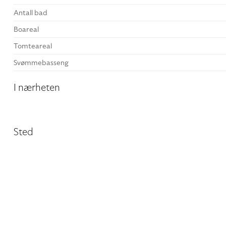
Antall bad
Boareal
Tomteareal
Svømmebasseng
I nærheten
Sted