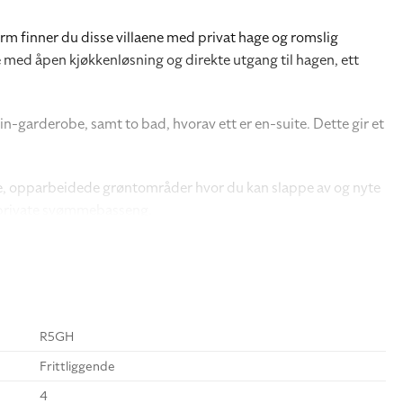
rm finner du disse villaene med privat hage og romslig
ue med åpen kjøkkenløsning og direkte utgang til hagen, ett
in-garderobe, samt to bad, hvorav ett er en-suite. Dette gir et
ore, opparbeidede grøntområder hvor du kan slappe av og nyte
et private svømmebasseng.
R5GH
Frittliggende
4