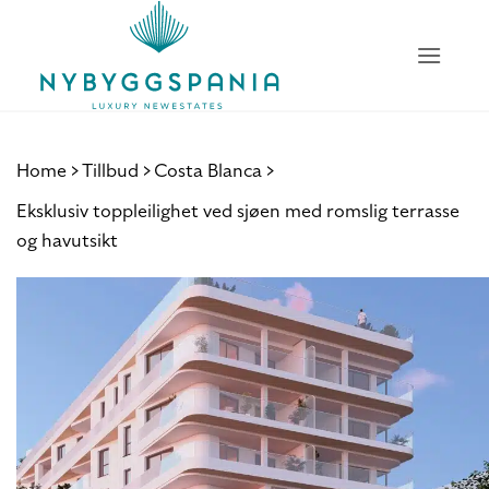
Skip
to
content
Home
Tillbud
Costa Blanca
Eksklusiv toppleilighet ved sjøen med romslig terrasse
og havutsikt