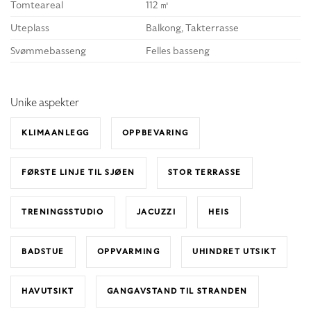
Tomteareal
112 ㎡
Uteplass
Balkong, Takterrasse
Leilighetene ligger på første linje, kun et
steinkast fra stranden.
Svømmebasseng
Felles basseng
Det finnes også leiligheter med 1, 2 eller 3
Unike aspekter
soverom, med priser fra
€249 000
.
KLIMAANLEGG
OPPBEVARING
FØRSTE LINJE TIL SJØEN
STOR TERRASSE
TRENINGSSTUDIO
JACUZZI
HEIS
BADSTUE
OPPVARMING
UHINDRET UTSIKT
HAVUTSIKT
GANGAVSTAND TIL STRANDEN