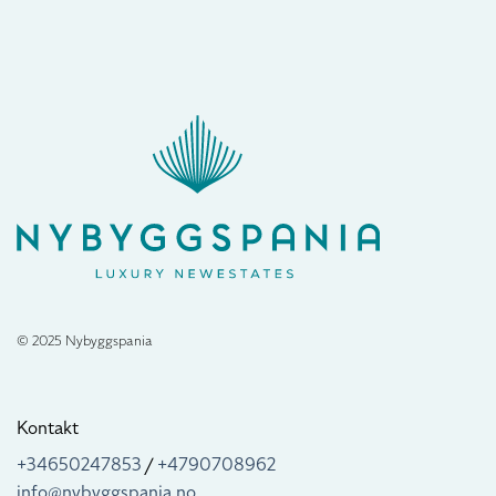
© 2025 Nybyggspania
Kontakt
+34650247853
/
+4790708962
info@nybyggspania.no