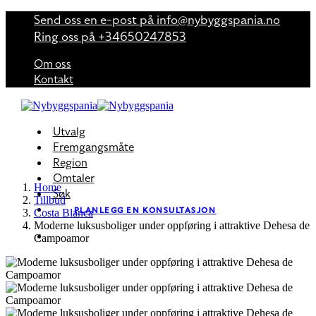
Skip
Send oss ​​en e-post på info@nybyggspania.no
to
Ring oss på +34650247853
content
Om oss
Kontakt
Utvalg
Fremgangsmåte
Region
Omtaler
Home
Søk
Tillbud
PLANLEGG EN KONSULTASJON
Costa Blanca
Moderne luksusboliger under oppføring i attraktive Dehesa de
Campoamor