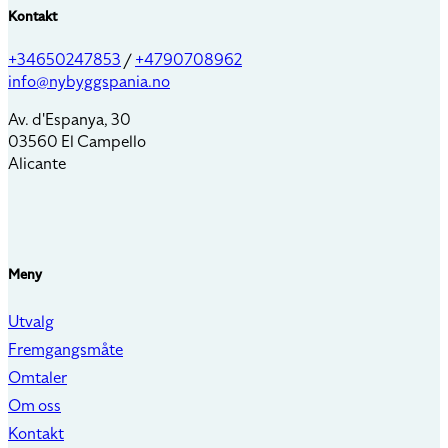
Kontakt
+34650247853
/
+4790708962
info@nybyggspania.no
Av. d'Espanya, 30
03560 El Campello
Alicante
Meny
Utvalg
Fremgangsmåte
Omtaler
Om oss
Kontakt