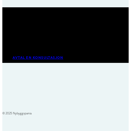
Trenger du personlig rådgivning fra en
av våre spesialister?
AVTAL EN KONSULTASJON
© 2025 Nybyggspania