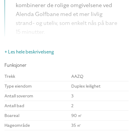
kombinerer de rolige omgivelsene ved
Alenda Golfbane med et mer livlig
strand- og uteliv, som enkelt nås på bare
15 minutter.
Duplexboligene har tilgang til felles hage,
+ Les hele beskrivelseng
privat parkering, felles svømmebasseng
for både voksne og barn, samt et
Funksjoner
flerbruksrom.
Trekk
AAZQ
Type eiendom
Duplex leilighet
Boligområdet ligger rett ved Alenda Golf
Antall soverom
3
Club, i fredelige omgivelser med vakker
Antall bad
2
utsikt, og kun 10 minutter fra sentrum av
Boareal
90 ㎡
Alicante. Elches berømte palmelund, som
Hageområde
35 ㎡
står på UNESCOs verdensarvliste, ligger