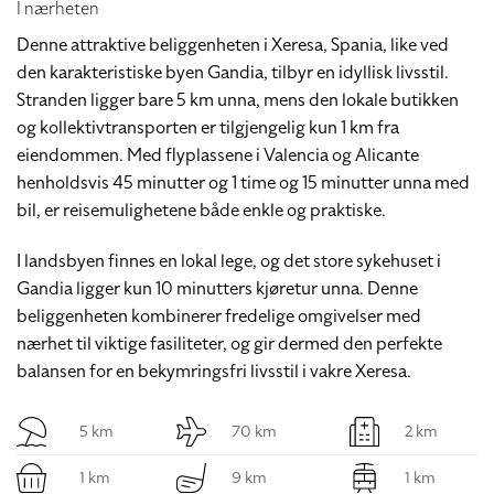
I nærheten
Denne attraktive beliggenheten i Xeresa, Spania, like ved
den karakteristiske byen Gandia, tilbyr en idyllisk livsstil.
Stranden ligger bare 5 km unna, mens den lokale butikken
og kollektivtransporten er tilgjengelig kun 1 km fra
eiendommen. Med flyplassene i Valencia og Alicante
henholdsvis 45 minutter og 1 time og 15 minutter unna med
bil, er reisemulighetene både enkle og praktiske.
I landsbyen finnes en lokal lege, og det store sykehuset i
Gandia ligger kun 10 minutters kjøretur unna. Denne
beliggenheten kombinerer fredelige omgivelser med
nærhet til viktige fasiliteter, og gir dermed den perfekte
balansen for en bekymringsfri livsstil i vakre Xeresa.
5 km
70 km
2 km
1 km
9 km
1 km